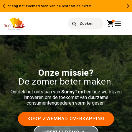
Meteen
naar de
Geen energiekosten meer voor warm zwemwater
content
Winkelwag
Zoeken
Onze missie?
De zomer beter maken.
Ontdek het ontstaan van
SunnyTent
en hoe we blijven
innoveren om de toekomst van duurzame
consumentengoederen vorm te geven.
KOOP ZWEMBAD OVERKAPPING