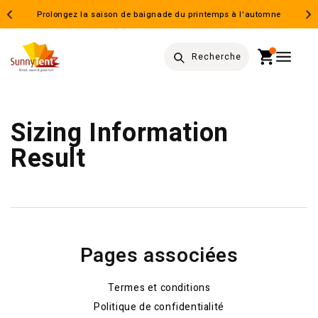
et
passer
Prolongez la saison de baignade du printemps à l'automne
au
contenu
Panier
Recherche
Sizing Information
Result
Pages associées
Termes et conditions
Politique de confidentialité