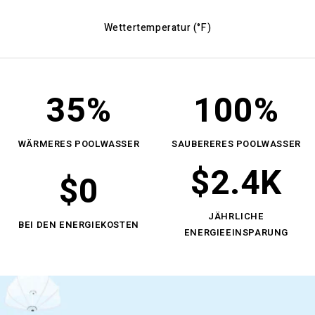
Wettertemperatur (°F)
35
%
100
%
WÄRMERES POOLWASSER
SAUBERERES POOLWASSER
$
2.4
K
$
0
JÄHRLICHE
BEI DEN ENERGIEKOSTEN
ENERGIEEINSPARUNG