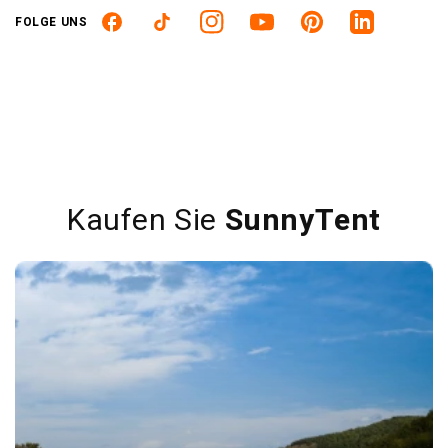
FOLGE UNS
Facebook
TikTok
Instagram
YouTube
Pinterest
Linkedin
Kaufen Sie
SunnyTent