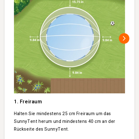
1. Freiraum
2. P
Halten Sie mindestens 25 cm Freiraum um das
Um di
SunnyTent herum und mindestens 40 cm an der
Außen
Rückseite des SunnyTent.