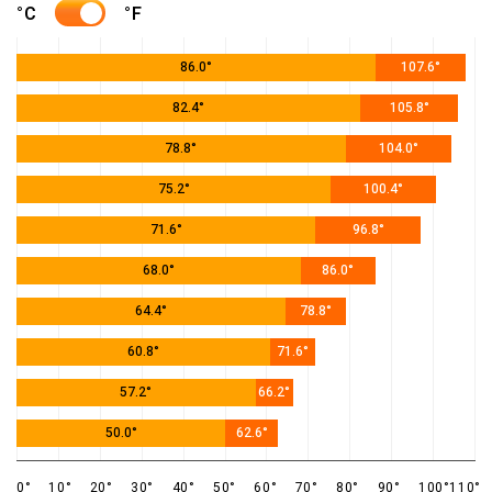
°C
°F
86.0°
107.6°
82.4°
105.8°
78.8°
104.0°
75.2°
100.4°
71.6°
96.8°
68.0°
86.0°
64.4°
78.8°
60.8°
71.6°
57.2°
66.2°
50.0°
62.6°
0°
10°
20°
30°
40°
50°
60°
70°
80°
90°
100°