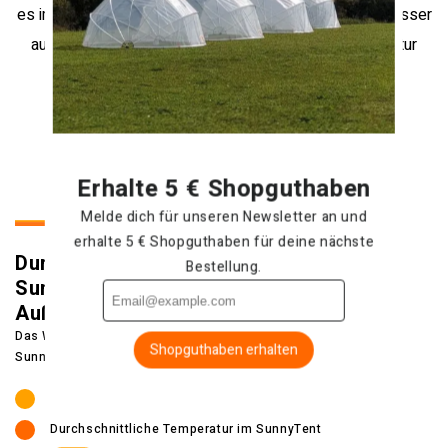
es im SunnyTent und desto schneller heizt sich das Wasser
auf. Auch die Wassermenge und die Anfangstemperatur
spielen hierbei eine wichtige Rolle.
RUNDE POOLÜBERDACHUNG KAUFEN
Erhalte 5 € Shopguthaben
Melde dich für unseren Newsletter an und
erhalte 5 € Shopguthaben für deine nächste
Durchschnittliche Lufttemperatur im
Bestellung.
SunnyTent im Vergleich zur
Außentemperatur
Das Wasser im SunnyTent kann heiß werden, öffnen Sie das
Shopguthaben erhalten
SunnyTent bei warmem Wetter.
Außerhalb des SunnyTent
Durchschnittliche Temperatur im SunnyTent