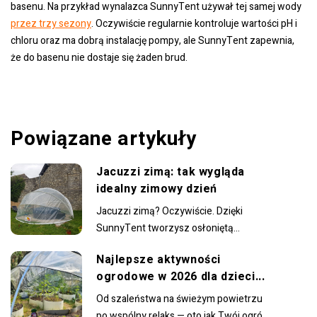
basenu. Na przykład wynalazca SunnyTent używał tej samej wody
przez trzy sezony
. Oczywiście regularnie kontroluje wartości pH i
chloru oraz ma dobrą instalację pompy, ale SunnyTent zapewnia,
że do basenu nie dostaje się żaden brud.
Powiązane artykuły
Jacuzzi zimą: tak wygląda
idealny zimowy dzień
Jacuzzi zimą? Oczywiście. Dzięki
SunnyTent tworzysz osłoniętą
przestrzeń, w której możesz wygodnie
Najlepsze aktywności
korzystać z ciepłej wody nawet w
ogrodowe w 2026 dla dzieci...
chłodniejszych miesiącach....
Od szaleństwa na świeżym powietrzu
po wspólny relaks — oto jak Twój ogród