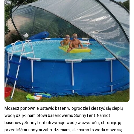
Możesz ponownie ustawić basen w ogrodzie i cieszyć się ciepłą
wodą dzięki namiotowi basenowemu SunnyTent. Namiot
basenowy SunnyTent utrzymuje wodę w czystości, chroniąc ją
przed liśćmi i innymi zabrudzeniami, ale mimo to woda może się