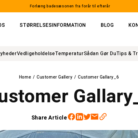
Forlæng badesæsonen fra forår til efterår
OS
STØRRELSESINFORMATION
BLOG
KO
yheder
Vedligeholdelse
Temperatur
Sådan Gør Du
Tips & Tr
Home
/
Customer Gallery
/
Customer Gallary_6
ustomer Gallary
Facebook
Twitter
Linkedin
Email
Share Article
https://sunnytent.com/da/blogs/customer-gallery-new/customer-gallary_6