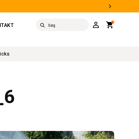
Log
Indkøbskurv
NTAKT
Søg
ind
icks
_6