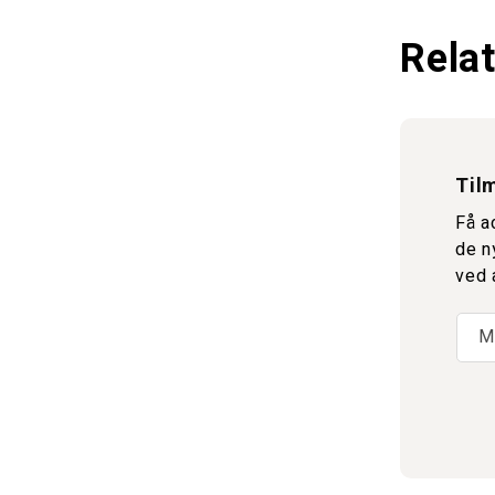
Relat
Tilm
Få a
de n
ved 
M