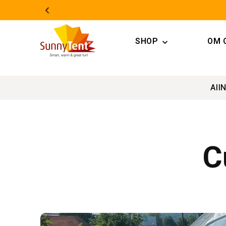
Gå til
indhold
SHOP
OM 
All
N
C