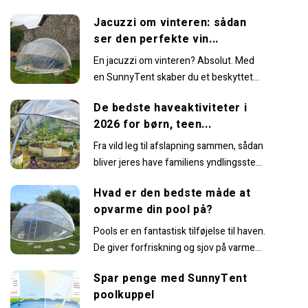
og græsstrå. Bruger du også...
Jacuzzi om vinteren: sådan
ser den perfekte vin...
En jacuzzi om vinteren? Absolut. Med
en SunnyTent skaber du et beskyttet
rum, hvor du komfortabelt kan nyde det
De bedste haveaktiviteter i
varme...
2026 for børn, teen...
Fra vild leg til afslapning sammen, sådan
bliver jeres have familiens yndlingssted
at være.I de seneste år har
Hvad er den bedste måde at
smartphones fået...
opvarme din pool på?
Pools er en fantastisk tilføjelse til haven.
De giver forfriskning og sjov på varme
sommerdage. Men hvad nu, hvis du...
Spar penge med SunnyTent
poolkuppel