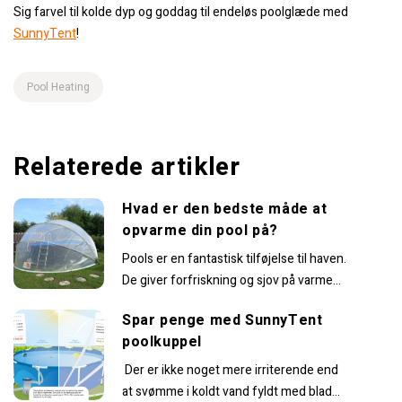
Sig farvel til kolde dyp og goddag til endeløs poolglæde med
SunnyTent
!
Pool Heating
Relaterede artikler
Hvad er den bedste måde at
opvarme din pool på?
Pools er en fantastisk tilføjelse til haven.
De giver forfriskning og sjov på varme
sommerdage. Men hvad nu, hvis du...
Spar penge med SunnyTent
poolkuppel
Der er ikke noget mere irriterende end
at svømme i koldt vand fyldt med blade