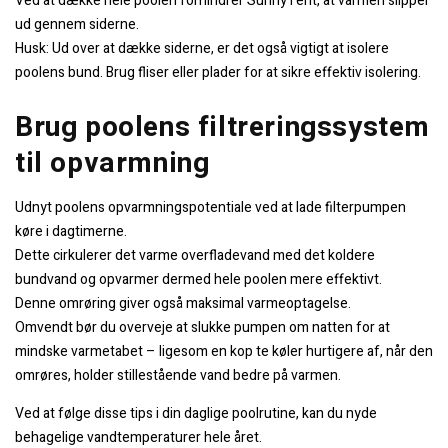
Ved at dække hele poolen forhindrer SunnyTent, at varmen slipper
ud gennem siderne.
Husk: Ud over at dække siderne, er det også vigtigt at isolere
poolens bund. Brug fliser eller plader for at sikre effektiv isolering.
Brug poolens filtreringssystem
til opvarmning
Udnyt poolens opvarmningspotentiale ved at lade filterpumpen
køre i dagtimerne.
Dette cirkulerer det varme overfladevand med det koldere
bundvand og opvarmer dermed hele poolen mere effektivt.
Denne omrøring giver også maksimal varmeoptagelse.
Omvendt bør du overveje at slukke pumpen om natten for at
mindske varmetabet – ligesom en kop te køler hurtigere af, når den
omrøres, holder stillestående vand bedre på varmen.
Ved at følge disse tips i din daglige poolrutine, kan du nyde
behagelige vandtemperaturer hele året.