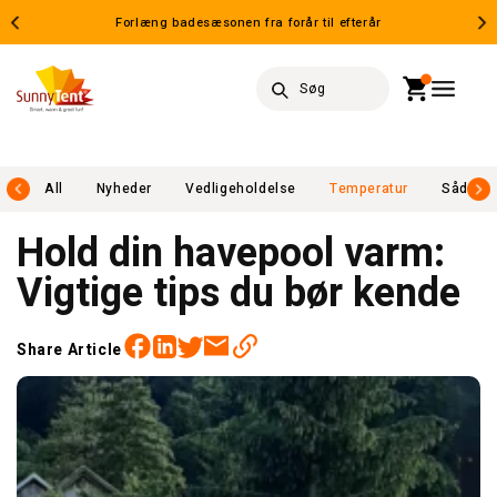
Gå til
Forlæng badesæsonen fra forår til efterår
indhold
Indkøbsku
Søg
ks
All
Nyheder
Vedligeholdelse
Temperatur
Sådan G
Hold din havepool varm:
Vigtige tips du bør kende
Facebook
Twitter
Email
Linkedin
Share Article
https://sunnytent.com/da/blogs/alle-blogindlaeg/hold-din-havepool-varm-vigtige-tips-du-bor-kende