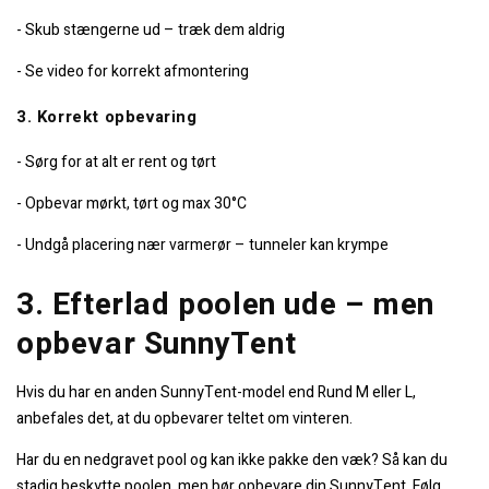
- Skub stængerne ud – træk dem aldrig
- Se video for korrekt afmontering
3. Korrekt opbevaring
- Sørg for at alt er rent og tørt
- Opbevar mørkt, tørt og max 30°C
- Undgå placering nær varmerør – tunneler kan krympe
3. Efterlad poolen ude – men
opbevar SunnyTent
Hvis du har en anden SunnyTent-model end Rund M eller L,
anbefales det, at du opbevarer teltet om vinteren.
Har du en nedgravet pool og kan ikke pakke den væk? Så kan du
stadig beskytte poolen, men bør opbevare din SunnyTent. Følg