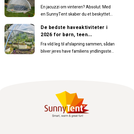
En jacuzzi om vinteren? Absolut. Med
en SunnyTent skaber du et beskyttet
rum, hvor du komfortabelt kan nyde det
De bedste haveaktiviteter i
varme...
2026 for børn, teen...
Fra vild leg til afslapning sammen, sådan
bliver jeres have familiens yndlingssted
at være.I de seneste år har
smartphones fået...