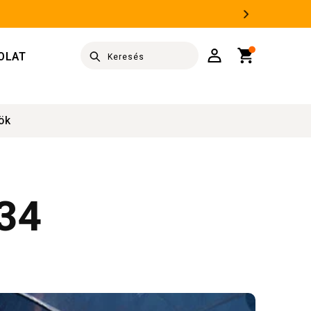
Bejelentkezés
Kosár
OLAT
Keresés
ök
_34