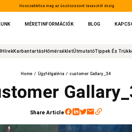
Hosszabbítsa meg az úszószezont tavasztól őszig
LUNK
MÉRETINFORMÁCIÓK
BLOG
KAPCS
l
Hírek
Karbantartás
Hőmérséklet
Útmutató
Tippek És Trükk
Home
/
Ügyfélgaléria
/
customer Gallary_34
stomer Gallary
Facebook
Twitter
Linkedin
Email
Share Article
https://sunnytent.com/hu/blogs/ugyfelgaleria/customer-gallary_34