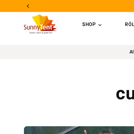
Ugrás a
tartalomhoz
SHOP
RÓ
Al
cu