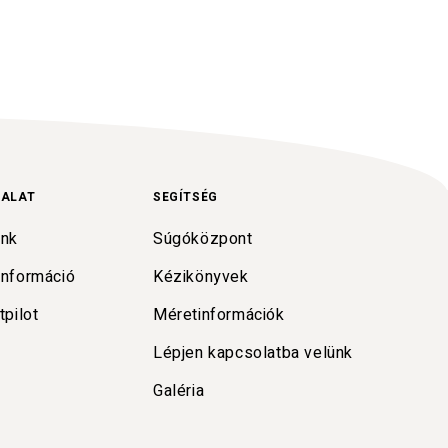
LALAT
SEGÍTSÉG
unk
Súgóközpont
információ
Kézikönyvek
tpilot
Méretinformációk
Lépjen kapcsolatba velünk
Galéria