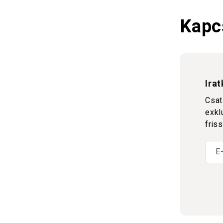
Kapc
Ira
Csat
exkl
fris
E