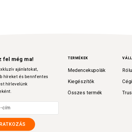
z fel még ma!
TERMÉKEK
VÁL
kluzív ajánlatokat,
Medencekupolák
Ról
bb híreket és bennfentes
Kiegészítők
Cég
st hírlevelünk
eként.
Összes termék
Trus
l-cím
IRATKOZÁS