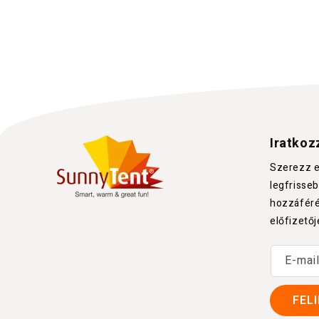
Iratkoz
Szerezz ex
legfrisse
hozzáféré
előfizetőj
E-mai
FEL