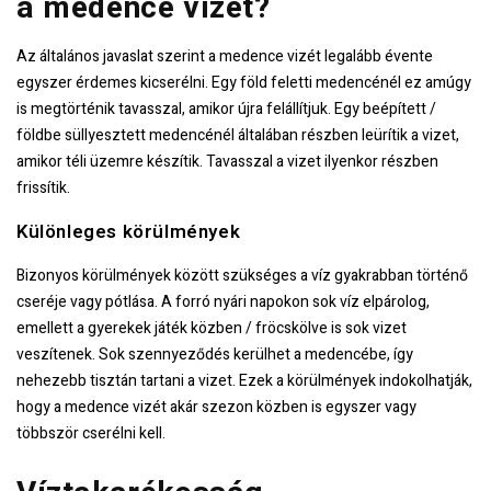
a medence vizét?
Az általános javaslat szerint a medence vizét legalább évente
egyszer érdemes kicserélni. Egy föld feletti medencénél ez amúgy
is megtörténik tavasszal, amikor újra felállítjuk. Egy beépített /
földbe süllyesztett medencénél általában részben leürítik a vizet,
amikor téli üzemre készítik. Tavasszal a vizet ilyenkor részben
frissítik.
Különleges körülmények
Bizonyos körülmények között szükséges a víz gyakrabban történő
cseréje vagy pótlása. A forró nyári napokon sok víz elpárolog,
emellett a gyerekek játék közben / fröcskölve is sok vizet
veszítenek. Sok szennyeződés kerülhet a medencébe, így
nehezebb tisztán tartani a vizet. Ezek a körülmények indokolhatják,
hogy a medence vizét akár szezon közben is egyszer vagy
többször cserélni kell.