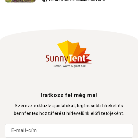
helyévéAz elmúlt években az
okostelefonok térhódítása miatt...
Iratkozz fel még ma!
Szerezz exkluzív ajánlatokat, legfrissebb híreket és
bennfentes hozzáférést hírlevelünk előfizetőjeként.
E-mail-cím