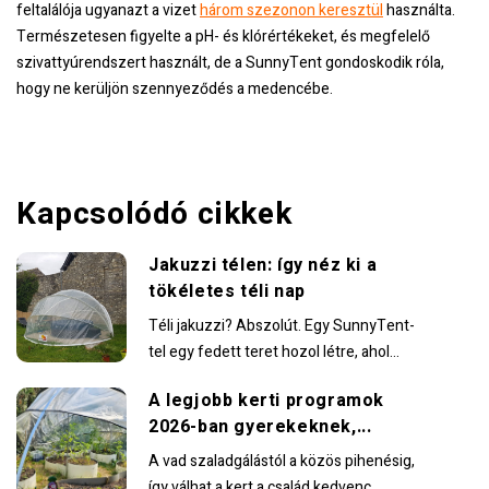
feltalálója ugyanazt a vizet
három szezonon keresztül
használta.
Természetesen figyelte a pH- és klórértékeket, és megfelelő
szivattyúrendszert használt, de a SunnyTent gondoskodik róla,
hogy ne kerüljön szennyeződés a medencébe.
Kapcsolódó cikkek
Jakuzzi télen: így néz ki a
tökéletes téli nap
Téli jakuzzi? Abszolút. Egy SunnyTent-
tel egy fedett teret hozol létre, ahol
még a hidegebb hónapokban is
A legjobb kerti programok
kényelmesen élvezheted a meleg...
2026-ban gyerekeknek,...
A vad szaladgálástól a közös pihenésig,
így válhat a kert a család kedvenc