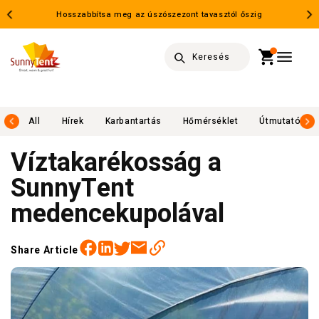
Ugrás a
Hosszabbítsa meg az úszószezont tavasztól őszig
tartalomhoz
Kosár
Keresés
ök
All
Hírek
Karbantartás
Hőmérséklet
Útmutató
Víztakarékosság a
SunnyTent
medencekupolával
Facebook
Twitter
Email
Linkedin
Share Article
https://sunnytent.com/hu/blogs/osszes-blog/viztakarekossag-a-sunnytent-medencekupolaval