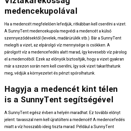
Víztakarékosság
medencekupolával
Ha a medencét megfelelően lefedjük, ritkábban kell cserélni a vizet.
A SunnyTent medencekupola megvédi a medencét a külső
szennyeződésektől (levelek, madárürülék stb.). Bár a SunnyTent
melegíti a vizet, az elpárolgó víz mennyisége is csökken. A
párolgott víz a medencefedés alatt marad, így kevesebb víz párolog
el a medencéből. Ezek az előnyök biztosítják, hogy a vizet gyakran
már a szezon során nem kell cserélni, így sok vizet takaríthatunk
meg, védjük a környezetet és pénzt spórolhatunk.
Hagyja a medencét kint télen
is a SunnyTent segítségével
A SunnyTent egész évben a helyén maradhat. Ez további előnyt
jelent: tavasszal nem kell újratölteni a medencét! A medencefedés
miatt a víz hosszabb ideig tiszta marad. Például a SunnyTent