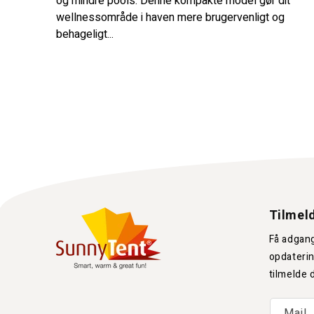
og mindre pools. Denne kompakte model gør dit
wellnessområde i haven mere brugervenligt og
behageligt...
Tilmeld
Få adgang
opdaterin
tilmelde 
Mail