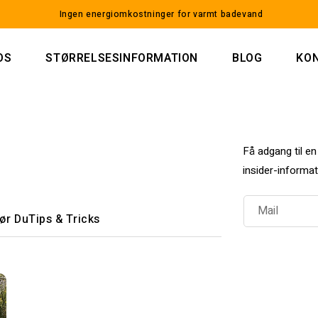
Ingen energiomkostninger for varmt badevand
OS
STØRRELSESINFORMATION
BLOG
KO
Få adgang til en
insider-informat
Mail
ør Du
Tips & Tricks