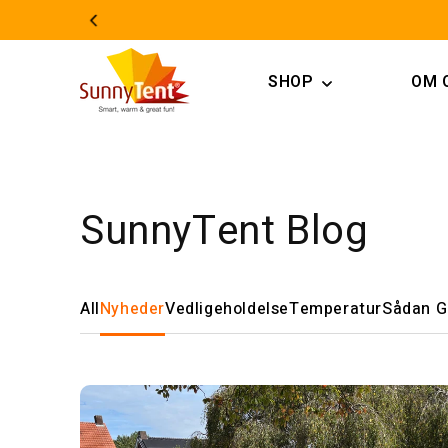
Gå til
indhold
SHOP
OM 
SunnyTent Blog
All
Nyheder
Vedligeholdelse
Temperatur
Sådan G